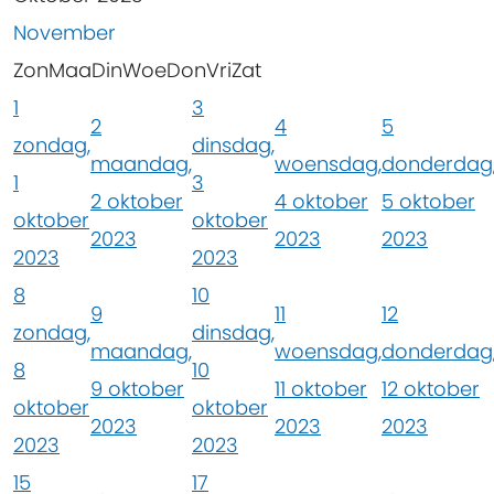
November
Zon
Maa
Din
Woe
Don
Vri
Zat
1
3
2
4
5
zondag,
dinsdag,
maandag,
woensdag,
donderdag
1
3
2 oktober
4 oktober
5 oktober
oktober
oktober
2023
2023
2023
2023
2023
8
10
9
11
12
zondag,
dinsdag,
maandag,
woensdag,
donderdag
8
10
9 oktober
11 oktober
12 oktober
oktober
oktober
2023
2023
2023
2023
2023
15
17