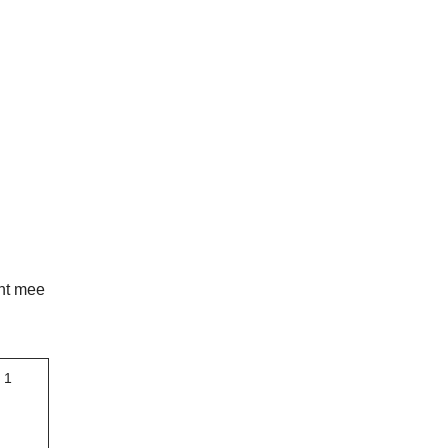
ent mee
 1