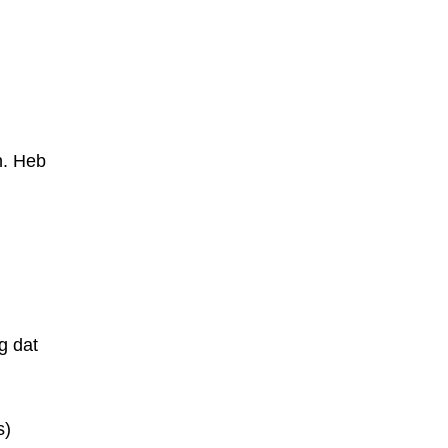
n. Heb
g dat
s)