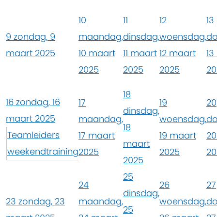
10
11
12
13
9
zondag, 9
maandag,
dinsdag,
woensdag,
do
maart 2025
10 maart
11 maart
12 maart
13
2025
2025
2025
20
18
16
zondag, 16
17
19
20
dinsdag,
maart 2025
maandag,
woensdag,
do
18
Teamleiders
17 maart
19 maart
20
maart
weekendtraining
2025
2025
20
2025
25
24
26
27
dinsdag,
23
zondag, 23
maandag,
woensdag,
do
25