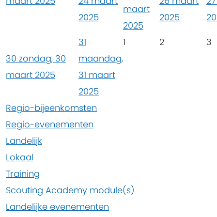
maart 2025
24 maart
26 maart
27
maart
2025
2025
20
2025
31
1
2
3
30
zondag, 30
maandag,
maart 2025
31 maart
2025
Regio-bijeenkomsten
Regio-evenementen
Landelijk
Lokaal
Training
Scouting Academy module(s)
Landelijke evenementen