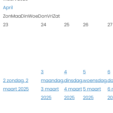
April
Zon
Maa
Din
Woe
Don
Vri
Zat
23
24
25
26
27
3
4
5
6
2
zondag, 2
maandag,
dinsdag,
woensdag,
do
maart 2025
3 maart
4 maart
5 maart
6 
2025
2025
2025
20