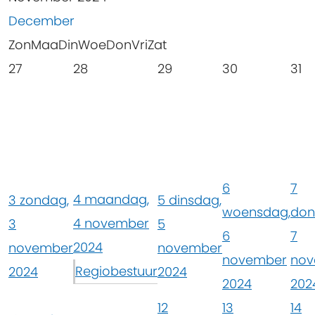
December
Zon
Maa
Din
Woe
Don
Vri
Zat
27
28
29
30
31
6
7
4
maandag,
3
zondag,
5
dinsdag,
woensdag,
don
4 november
3
5
6
7
2024
november
november
november
nov
Regiobestuur
2024
2024
2024
202
12
13
14