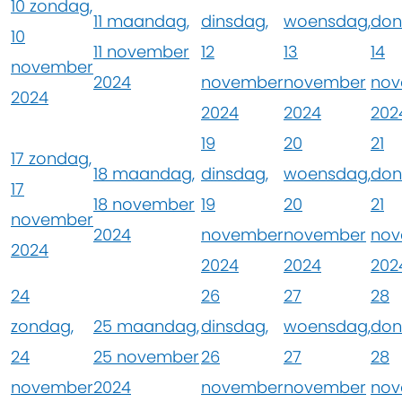
10
zondag,
11
maandag,
dinsdag,
woensdag,
don
10
11 november
12
13
14
november
2024
november
november
nov
2024
2024
2024
202
19
20
21
17
zondag,
18
maandag,
dinsdag,
woensdag,
don
17
18 november
19
20
21
november
2024
november
november
nov
2024
2024
2024
202
24
26
27
28
zondag,
25
maandag,
dinsdag,
woensdag,
don
24
25 november
26
27
28
november
2024
november
november
nov