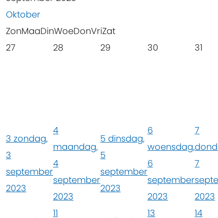
Oktober
Zon
Maa
Din
Woe
Don
Vri
Zat
27
28
29
30
31
4
6
7
3
zondag,
5
dinsdag,
maandag,
woensdag,
dond
3
5
4
6
7
september
september
september
september
sept
2023
2023
2023
2023
2023
11
13
14