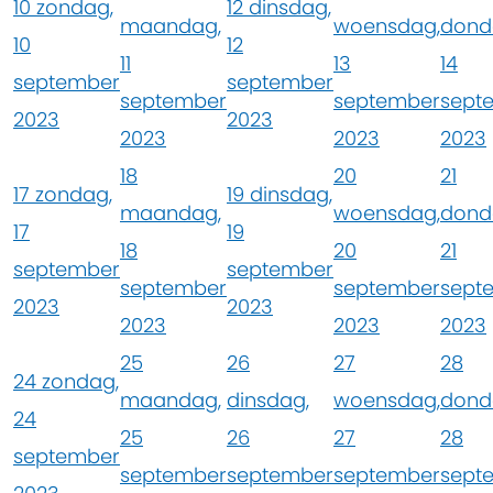
10
zondag,
12
dinsdag,
maandag,
woensdag,
dond
10
12
11
13
14
september
september
september
september
sept
2023
2023
2023
2023
2023
18
20
21
17
zondag,
19
dinsdag,
maandag,
woensdag,
dond
17
19
18
20
21
september
september
september
september
sept
2023
2023
2023
2023
2023
25
26
27
28
24
zondag,
maandag,
dinsdag,
woensdag,
dond
24
25
26
27
28
september
september
september
september
sept