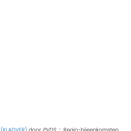
g (KLADVER)
door
PVDS
:: Regio-bijeenkomsten